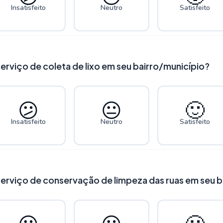
Insatisfeito
Neutro
Satisfeito
erviço de coleta de lixo em seu bairro/município?
😕
😐
🙂
Insatisfeito
Neutro
Satisfeito
serviço de conservação de limpeza das ruas em seu b