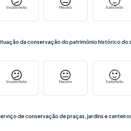
😕
😐
🙂
Insatisfeito
Neutro
Satisfeito
situação da conservação do patrimônio histórico do 
😕
😐
🙂
Insatisfeito
Neutro
Satisfeito
erviço de conservação de praças, jardins e canteiro