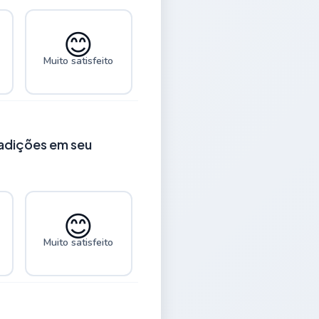
😊
Muito satisfeito
radições em seu
😊
Muito satisfeito