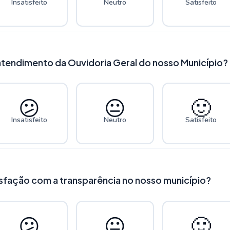
Insatisfeito
Neutro
Satisfeito
atendimento da Ouvidoria Geral do nosso Município?
😕
😐
🙂
Insatisfeito
Neutro
Satisfeito
tisfação com a transparência no nosso município?
😕
😐
🙂