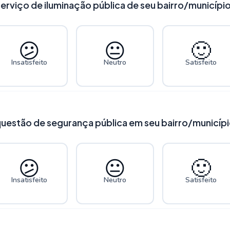
erviço de iluminação pública de seu bairro/municípi
😕
😐
🙂
Insatisfeito
Neutro
Satisfeito
questão de segurança pública em seu bairro/municíp
😕
😐
🙂
Insatisfeito
Neutro
Satisfeito