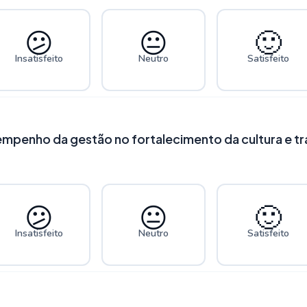
😕
😐
🙂
Insatisfeito
Neutro
Satisfeito
empenho da gestão no fortalecimento da cultura e t
😕
😐
🙂
Insatisfeito
Neutro
Satisfeito