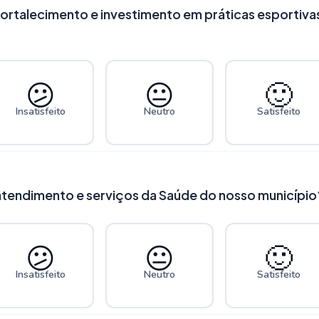
ortalecimento e investimento em práticas esportivas
😕
😐
🙂
Insatisfeito
Neutro
Satisfeito
atendimento e serviços da Saúde do nosso município
😕
😐
🙂
Insatisfeito
Neutro
Satisfeito