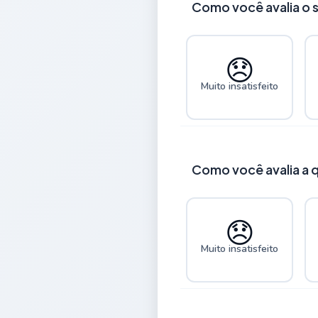
Como você avalia o s
😞
Muito insatisfeito
Como você avalia a 
😞
Muito insatisfeito